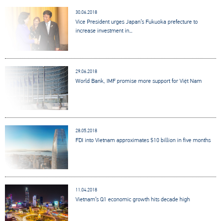
30.06.2018
Vice President urges Japan’s Fukuoka prefecture to
increase investment in...
29.06.2018
World Bank, IMF promise more support for Việt Nam
28.05.2018
FDI into Vietnam approximates $10 billion in five months
11.04.2018
Vietnam’s Q1 economic growth hits decade high