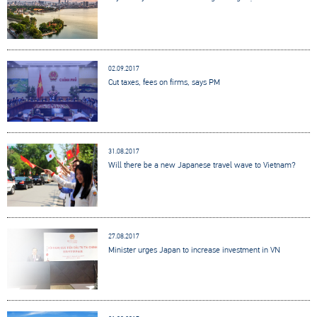
02.09.2017
Cut taxes, fees on firms, says PM
31.08.2017
Will there be a new Japanese travel wave to Vietnam?
27.08.2017
Minister urges Japan to increase investment in VN