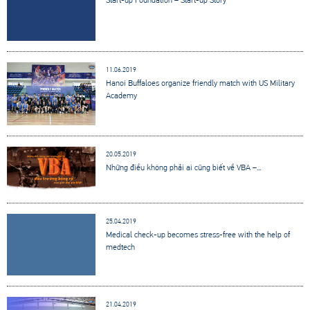
11.06.2019
Hanoi Buffaloes organize friendly match with US Military
Academy
20.05.2019
Những điều không phải ai cũng biết về VBA –...
25.04.2019
Medical check-up becomes stress-free with the help of
medtech
21.04.2019