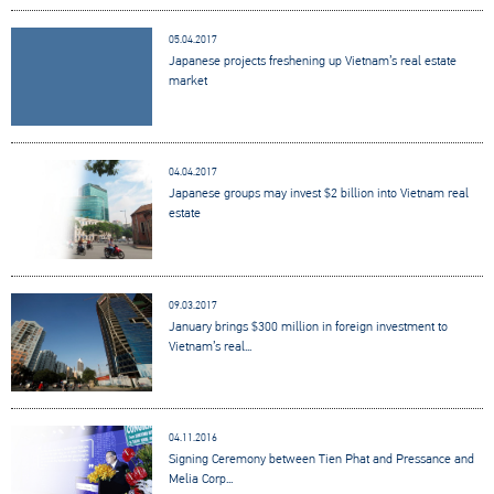
05.04.2017
Japanese projects freshening up Vietnam’s real estate
market
04.04.2017
Japanese groups may invest $2 billion into Vietnam real
estate
09.03.2017
January brings $300 million in foreign investment to
Vietnam’s real...
04.11.2016
Signing Ceremony between Tien Phat and Pressance and
Melia Corp...