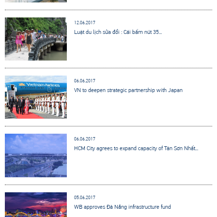
12.06.2017
Luật du lịch sửa đổi : Cái bấm nút 35...
06.06.2017
VN to deepen strategic partnership with Japan
06.06.2017
HCM City agrees to expand capacity of Tân Sơn Nhất...
05.06.2017
WB approves Đà Nẵng infrastructure fund