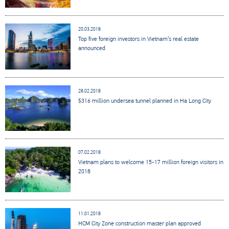
20.03.2018
Top five foreign investors in Vietnam’s real estate
announced
28.02.2018
$316 million undersea tunnel planned in Ha Long City
07.02.2018
Vietnam plans to welcome 15-17 million foreign visitors in
2018
11.01.2018
HCM City Zone construction master plan approved