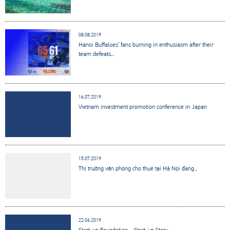
08.08.2019
Hanoi Buffaloes’ fans burning in enthusiasm after their
team defeats...
16.07.2019
Vietnam investment promotion conference in Japan
15.07.2019
Thị trường văn phòng cho thuê tại Hà Nội đang...
22.06.2019
Start-up Foundation – Start-up Story