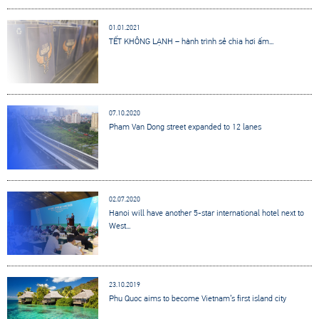
01.01.2021
TẾT KHÔNG LẠNH – hành trình sẻ chia hơi ấm...
07.10.2020
Pham Van Dong street expanded to 12 lanes
02.07.2020
Hanoi will have another 5-star international hotel next to
West...
23.10.2019
Phu Quoc aims to become Vietnam’s first island city