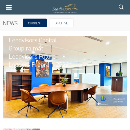
NEWS
CURRENT
ARCHIVE
Leadvisors Capital
Group ra mắt
Leadvisors Future
Leaders Program 2026