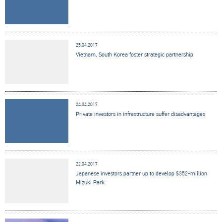
25.04.2017
Vietnam, South Korea foster strategic partnership
24.04.2017
Private investors in infrastructure suffer disadvantages
22.04.2017
Japanese investors partner up to develop $352-million
Mizuki Park