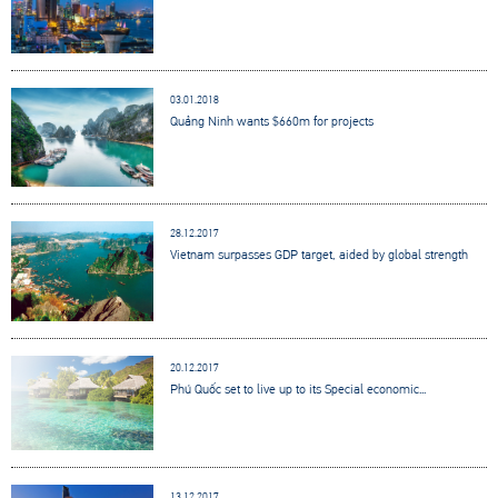
03.01.2018
Quảng Ninh wants $660m for projects
28.12.2017
Vietnam surpasses GDP target, aided by global strength
20.12.2017
Phú Quốc set to live up to its Special economic...
13.12.2017